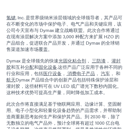
氢键
, Inc. 是世界级纳米涂层领域的全球领导者，其产品可
在不断变化的市场中保护电子、电气产品和关键应用，该
公司今天宣布与 Dymax 建立战略联盟。此次合作将通过
在现有涂层解决方案中添加 3,000 种配方来扩展 HZO 的
产品组合，促进联合产品开发，并通过 Dymax 的全球销
售渠道加速市场覆盖。
Dymax 是全球领先的快速
光固化粘合剂
，
三防漆
，
灌封
胶
和互补
分配
和
固化设备
.这些产品广泛应用于各种不同的
行业和应用，包括
医疗设备
，
消费电子产品
，
汽车
， 和
航天
Dymax 产品组合中的创新产品包括特殊保护涂层和
灌封胶，这些材料可在 UV LED 或广谱光下数秒内固化。
这种技术优势可提高生产量，同时降低加工成本。
此次合作将直接满足基于物联网应用、边缘计算、坚固耐
用、电子小型化和轻量化设备趋势的产品需求，并帮助制
造商重新思考如何生产和保护其产品。到 2030 年，除了
无数独立的电气产品外，预计全球将有超过 1000 亿台电