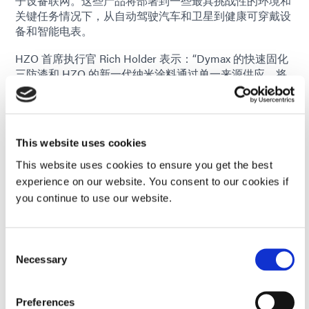
子设备联网。这些产品将部署到一些最具挑战性的环境和
关键任务情况下，从自动驾驶汽车和卫星到健康可穿戴设
备和智能电表。
HZO 首席执行官 Rich Holder 表示：“Dymax 的快速固化
三防漆和 HZO 的新一代纳米涂料通过单一来源供应，将
加速市场进入、简化采购流程并提高产品性能，提供更
好、更耐用的产品。”“此次合作符合我们提供完整客户解
决方案的核心战略，并建立在多年合作为业内一些最大品
牌提供服务的基础上。”
This website uses cookies
Dymax 首席商务官 Jason Maupin 表示：“HZO 在 20 微米
This website uses cookies to ensure you get the best
以下薄膜解决方案领域的领先地位将有助于满足我们客户
experience on our website. You consent to our cookies if
对 21 世纪设备保护的要求。该协议规定生产新配方，包
you continue to use our website.
括可持续替代品，这将推动联盟走在创新的前沿。”
关于DYMAX
Consent
Dymax 开发创新的快速光固化材料、点胶设备和 UV/LED
Necessary
Selection
光固化系统。该公司的粘合剂、涂料和设备完美匹配，可
无缝协作，为设计工程师提供工具，以大幅提高制造效
率。主要市场包括航空航天和国防、医疗设备以及消费和
Preferences