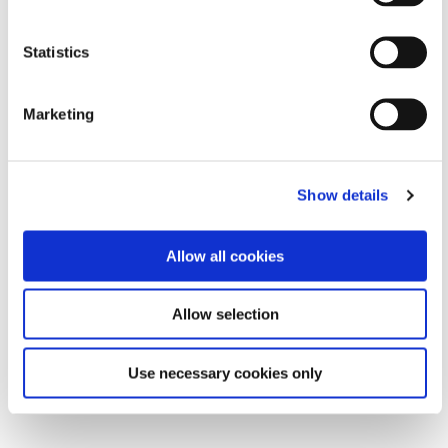
汽车电子产品。
关于HZO
Statistics
HZO 是防护解决方案领域的全球领导者和创新者，其世
界一流的纳米涂层可保护电子、电气产品和关键应用免受
最苛刻的腐蚀和液体环境的影响，从而保证世界正常运
Marketing
转。该公司通过整合人员、流程、资本设备和材料科学，
同时利用广泛的专利组合，提供满足特定客户要求的完整
解决方案。通过与消费电子产品、物联网、医疗设备和汽
车等行业的一些最大公司合作，HZO 能够提供更好、更
Show details
可靠、更耐用的产品，从而减少昂贵的退货​​、提高客户满
意度并提高整体品牌价值。
Allow all cookies
有关 HZO 的更多信息，请访问
华佐网
或者联系我们
sales@hzo.com 或 +1-877-757-4496
Allow selection
联系方式：Ryan Moore，919 439 0505 分机：726，
rmoore@HZO.com
Use necessary cookies only