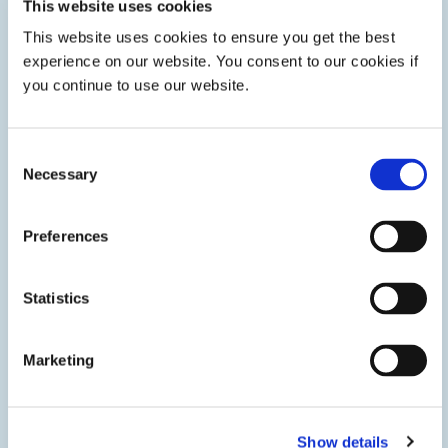
This website uses cookies
Dymax 光固化三防漆、封装剂、灌封材料、结构胶和掩膜旨
This website uses cookies to ensure you get the best
在解决航空航天电子市场的诸多挑战和环境需求。
experience on our website. You consent to our cookies if
you continue to use our website.
Consent
Necessary
Selection
Preferences
Statistics
Marketing
OEM 和 MRO 发动机部件
Show details