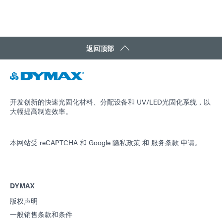
指南：航空航天与国防（欧洲|EN）
返回顶部
指南：SpeedMask掩膜（欧洲|EN）
指南：光固化设备（欧洲|EN）
开发创新的快速光固化材料、分配设备和 UV/LED光固化系统，以
指南：点胶设备（欧洲|EN）
大幅提高制造效率。
指南：航空航天与国防（亚洲|EN）
本网站受 reCAPTCHA 和
Google 隐私政策
和
服务条款
申请。
指南：SpeedMask掩膜（亚洲|EN）
DYMAX
版权声明
指南：点胶设备（亚洲|EN）
一般销售条款和条件