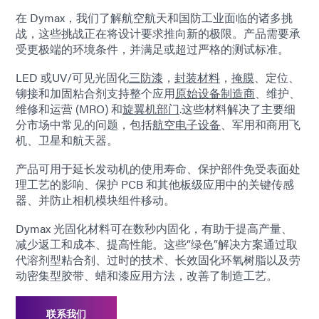
在 Dymax，我们了解航空航天和国防工业面临的诸多挑
战，这些挑战正在将设计要求推向新的极限。产品需要承
受更极端的环境条件，并满足或超过严格的测试标准。
LED 或UV/可见光固化
三防漆
，
封装材料
，
掩膜
、定位、
铆接和加固粘合剂支持整个应用
原始设备制造商
、维护、
维修和运营 (MRO) 和
旋翼机部门
.这些材料解决了主要细
分市场中常见的问题，包括
航空电子设备
、军用和商用飞
机、卫星和航天器。
产品可用于延长发动机的使用寿命、保护部件免受表面处
理工艺的影响、保护 PCB 和其他板级应用中的关键传感
器、并防止相机模块组件移动。
Dymax 光固化材料可在数秒内固化，有助于提高产量、
减少返工和成本、提高性能。这些“绿色”解决方案通过取
代溶剂型粘合剂、过时的技术、长效固化环氧树脂以及劳
动密集型胶带、蜡和漆应用方法，改善了制造工艺。
联系我们