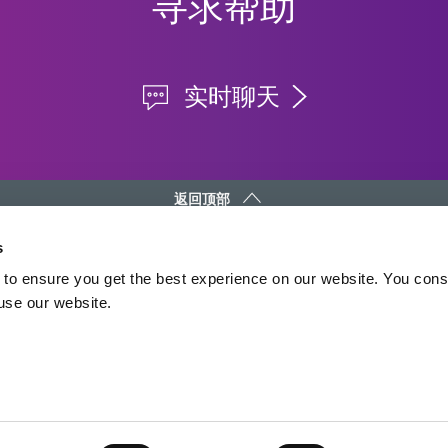
寻求帮助
实时聊天
返回顶部
s
DYMAX
接触
to ensure you get the best experience on our website. You cons
版权声明
发邮件给我们
 use our website.
一般销售条款和条件
全球联系方式
购买条款和条件
北美: +1 860.482.1010
服务条款和条件
欧洲: +49 611.962.7900
使用条款
亚洲: +65.67522887
隐私声明
Cookie 声明