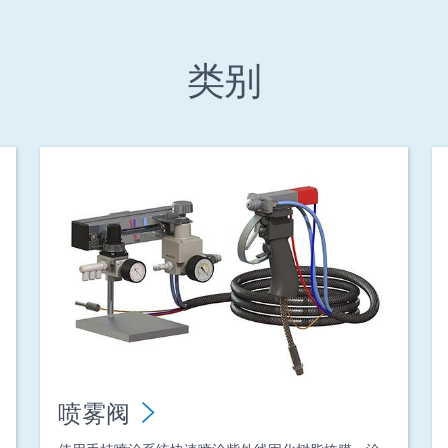
类别
喷雾阀