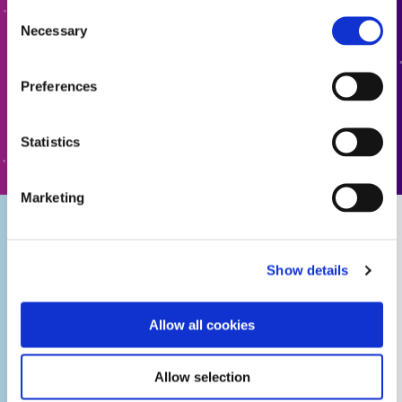
Consent
指南：电子组装（亚洲|EN）
系。
Necessary
Selection
添加报价
Preferences
转至表格
Statistics
Marketing
加固动画
Show details
Allow all cookies
Allow selection