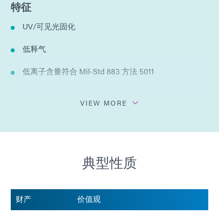
特征
UV/可见光固化
低释气
低离子含量符合 Mil-Std 883 方法 5011
高粘度
VIEW MORE
不含卤素
不含硅 | 硅胶
典型性质
不添加溶剂
符合 Mil Std 883 方法 5011 标准
财产
价值观
对各种PCB基材的粘附性