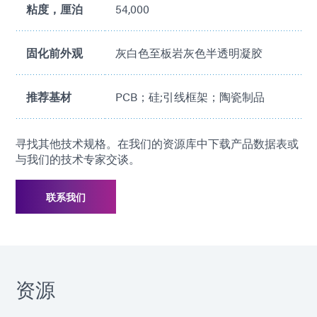
粘度，厘泊
54,000
符合 ASTM E595低释气
NASA MAPTIS 认证（材料代码 09907）
固化前外观
灰白色至板岩灰色半透明凝胶
90° 时的抗坍塌能力长达 72 小时
推荐基材
PCB；硅;引线框架；陶瓷制品
23号针头最小分配
寻找其他技术规格。在我们的资源库中下载产品数据表或
喷射兼容
与我们的技术专家交谈。
符合 RoHS 和 REACH 要求
联系我们
资源