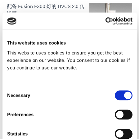
配备 Fusion F300 灯的 UVCS 2.0 传
送带
6 英寸或 12 英寸固化宽度；2,500
mW/cm²；12 英寸宽UV固化传送带，
配备 Fusion F300；专为UV胶粘剂、
涂料和油墨而设计，可配备标准金属
This website uses cookies
卤化物（长波“D”）或汞（短波“H”）
灯泡
This website uses cookies to ensure you get the best
experience on our website. You consent to our cookies if
Global Except Europe
you continue to use our website.
边缘承载输送系统
Consent
可调节固化宽度最大可达 18 英寸；
Necessary
Selection
100 mW/cm²、200 mW/cm²、400
mW/cm² 和 2500 mW/cm²。设计用
于高效固化紫外线敏感粘合剂、油墨
Preferences
和涂料；部件沿轨道而不是传统传送
带运输；轨道允许光能同时到达部件
的多个侧面。
Statistics