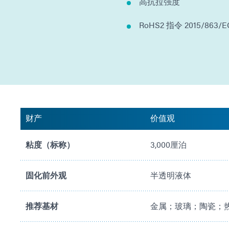
高抗拉强度
RoHS2 指令 2015/863/E
财产
价值观
粘度（标称）
3,000厘泊
固化前外观
半透明液体
推荐基材
金属；玻璃；陶瓷；