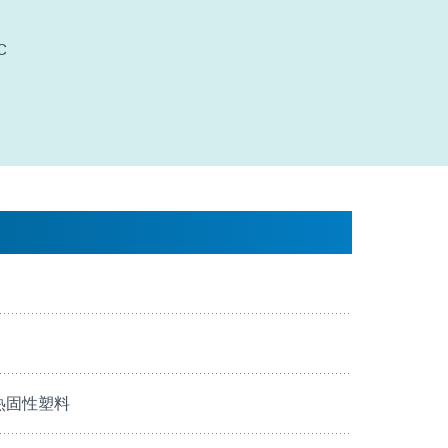
C
热固性塑料