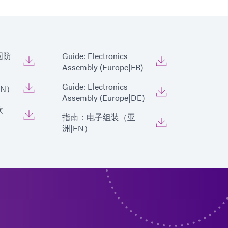
国防
Guide: Electronics
Assembly (Europe|FR)
Guide: Electronics
N）
Assembly (Europe|DE)
欧
指南：电子组装（亚
洲|EN）