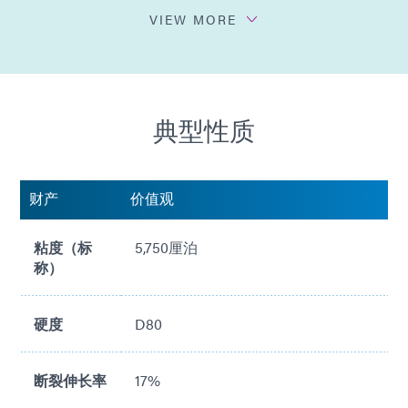
不添加溶剂
VIEW MORE
符合 ISO 10993
符合 RoHS 指令 2015/863/EU
典型性质
财产
价值观
粘度（标
5,750厘泊
称）
硬度
D80
断裂伸长率
17%