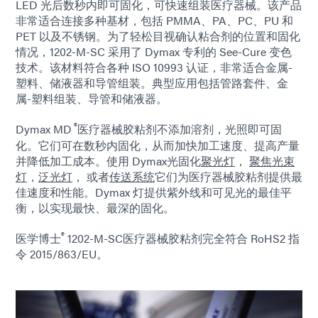
LED 光后数秒内即可固化，可快速组装医疗器械。该产品
非常适合连接多种基材，包括 PMMA、PA、PC、PU 和
PET 以及不锈钢。为了轻松目视确认粘合剂的位置和固化
情况，1202-M-SC 采用了 Dymax 专利的 See-Cure 变色
技术。该材料符合各种 ISO 10993 认证，非常适合金属-
塑料、储液器和导管组装。典型应用包括管路套件、金
属-塑料组装、导管和储液器。
®
Dymax MD
医疗器械胶粘剂不添加溶剂，光照即可固
化。它们可在数秒内固化，从而加快加工速度、提高产量
并降低加工成本。使用 Dymax光固化
聚光灯
，
聚焦光束
灯
，
泛光灯
， 或者
传送系统
它们为医疗器械胶粘剂提供最
佳速度和性能。Dymax 灯提供紫外线和可见光的最佳平
衡，以实现最快、最深的固化。
®
医学博士
1202-M-SC医疗器械胶粘剂完全符合 RoHS2 指
令 2015/863/EU。