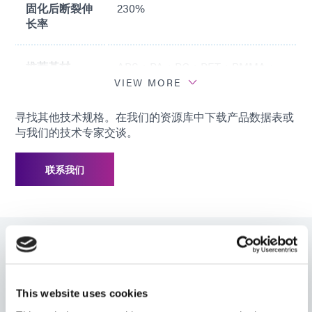
固化后断裂伸
230%
长率
推荐基材
ABS；PA；PC；PET；PMMA；
PU；PVC
VIEW MORE
寻找其他技术规格。在我们的资源库中下载产品数据表或
与我们的技术专家交谈。
联系我们
资源
This website uses cookies
产品数据表 (PDS)：1202-M-SC