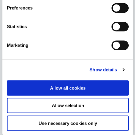
区域进行二次环境湿气固化。该产品具有高 CTE/低 Tg，
Preferences
可降低组件上的应力，并具有良好的防潮和耐热性。
Americas
Statistics
Asia
Europe
Marketing
9103
这种透明包封胶首先在紫外线照射下固化，然后随着环境
湿度的增加而固化。可与多种基材良好粘合，且具有高
CTE/低 Tg，可降低组件上的应力。
Show details
Americas
Asia
Allow all cookies
Europe
Allow selection
9001-E-V3.0
高性能级UV/可见光固化包封胶，具有更佳的防潮和抗热
循环性能。该产品可很好地粘附于各种元件基材，并为阴
Use necessary cookies only
影区域应用提供二次热固化。