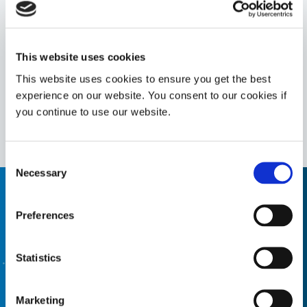
9-7004-REV-A
蓝色PCB保护性掩膜，专为快速掩膜电子元件和组件而设
计。此掩膜适用于大多数三防漆应用、波峰焊或回流焊工
艺掩膜以及聚对二甲苯涂层掩膜。为了增强可见度，此产
This website uses cookies
品采用蓝色涂敷，并配有蓝色荧光示踪剂。
This website uses cookies to ensure you get the best
Asia
experience on our website. You consent to our cookies if
Americas
you continue to use our website.
Europe
Consent
Necessary
Selection
需要帮助，请使用产品查找器
Preferences
使用我们的配方产品查找器来帮助您找到合适的材料。有
兴趣了解更多信息或有疑问？请联系我们，我们期待您的
Statistics
来信。
Marketing