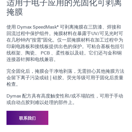
适用于电子应用的光固化可剥离
掩膜
使用 Dymax SpeedMask® 可剥离掩膜在三防漆、焊接和
回流过程中保护组件。掩膜材料在暴露于UV/可见光时可
在几秒钟内“按需”固化。仅一层掩膜材料在加工过程中为
印刷电路板和接线板提供出色的保护。可粘合基板包括引
线框架、陶瓷、 PCB 、柔性板以及硅。它们还与金和铜
连接器针脚和电线兼容。
完全固化后，掩膜会干净地剥落，无需担心其他掩膜方法
会留下离子污染或硅 | 硅胶。荧光等级可用于固化后质量
检查。
Dymax 配方具有高度触变性和/或不塌陷性，可用于手动
或自动点胶到难以处理的部件上。
联系我们