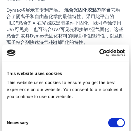
Dymax将展示其专利产品。
混合光固化胶粘剂平台
它融
合了阴离子和自由基化学的最佳特性。采用此平台的
HLC™粘合剂可在光照或黑暗条件下固化，既可单独使用
UV/可见光，也可结合UV/可见光和接触/湿气固化。这些
粘合剂兼具Dymax光固化材料的物理和性能特性，以及阴
离子粘合剂快速湿气/接触固化的特性。
Encompass® 粘合剂采用专利的 See-Cure 颜色变化技术
进行固化确认，并采用 Ultra-Red® 荧光技术进行质量检
验，我们将重点介绍该粘合剂。
This website uses cookies
参观展位的观众还可以了解 Dymax 的最新产品。
LED固
This website uses cookies to ensure you get the best
化设备
其中包括 BlueWave® QX4 V2.0 LED 和 MX 系列点
experience on our website. You consent to our cookies if
光源系统以及 BlueWave® AX-550 V2.0 LED 泛光灯。
you continue to use our website.
应用工程专家将在现场解答有关光固化材料和固化设备的
问题，讨论客户应用，并介绍产品和技术亮点。
Consent
Necessary
Selection