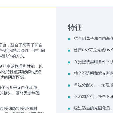
特征
结合阴离子和自由基
剂平台，融合了阴离子和自
使用UV/可见光或U
可在光照和黑暗条件下进行固
气相结合的方式。
在光照或黑暗条件下
粘剂的卓越物理和性能，以
固化特性使其能够粘接各
粘合不透明和遮光基
达的阴影区域。
单组分配方——无需
固化后几乎无白化现象、
活的接头。基材无需半透
不添加溶剂，符合 Ro
经过适当的光固化后
单组分和双组分环氧树