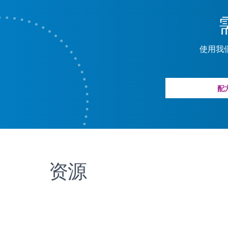
使用我
配
资源