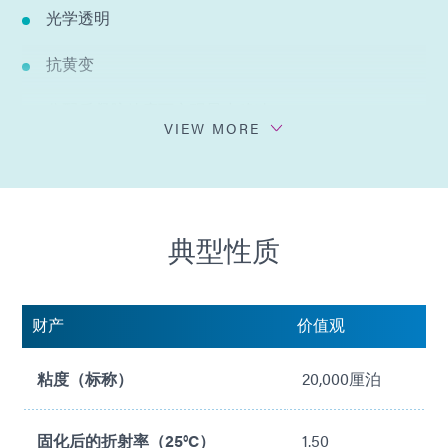
光学透明
抗黄变
分配后凝胶粘度可实现最小移动
VIEW MORE
灵活的
单组分——无需混合
典型性质
低压力
不添加溶剂
财产
价值观
粘度（标称）
20,000厘泊
固化后的折射率（25°C）
1.50