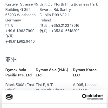
Kasteler Strasse 45
Unit O3, North Ring Business Park
Building G 359
Swords Rd, Santry
65203 Wiesbaden
Dublin D09 V82H
Germany
Ireland
电话：
电话：+353.21.237.3016
+49.611.962.7900
传真：+353.01.6618200
传真：
+49.611.962.9440
亚洲
Dymax Asia
Dymax Asia (H.K.)
Dymax Korea
Pacific Pte. Ltd.
Ltd.
LLC
Block 5008 (East
Flat B, 9/F,
#1005, Uspace
Wing)
Yeung Yiu Chung
1B-dong,
Ang Mo Kio Ave.
(No.8) Ind. Bldg.
660,
5,
No. 20 Wang Hoi
Daewangpangyo-
#05-03,
Road,
ro,