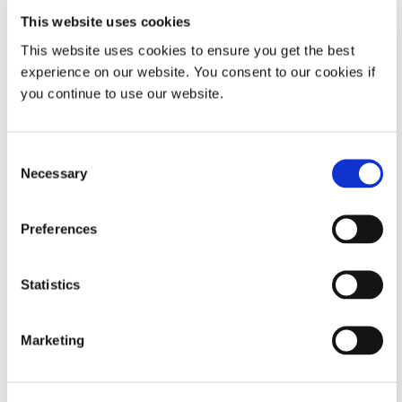
TECHplace II,
Kowloon Bay,
Bundang-gu,
This website uses cookies
569874
Kowloon, Hong Kong
Seongnam-si,
Singapore
电话: +852.2460.7038
Gyeonggi-do,
This website uses cookies to ensure you get the best
电话：+65
传真：
Korea
experience on our website. You consent to our cookies if
67522887
+852.2460.7017
电话：
you continue to use our website.
传真：+65
+82.31.608.3434
67522813
传真：
+82.31.608.3366
Consent
Necessary
Selection
戴马斯紫外线胶水
设备（深圳）有限
Preferences
自2022年1月15日起，戴马斯化工（上
公司
海）有限公司已更名为瀚纳瑞化工（上
深圳市龙岗区雅宝
海）有限公司。瀚纳瑞将作为Dymax
Statistics
路1号
产品在中国区域制造、销售和分销的总
星河WORLD G-2
经销商。
联系瀚纳瑞。
栋大厦12层 1202-
Marketing
3、1202-5
中国 518129
电话: