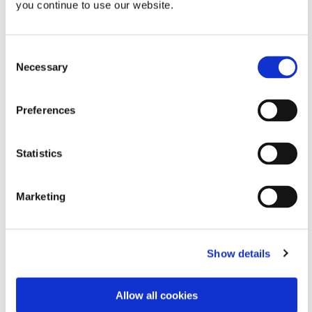
you continue to use our website.
开发创新的快速光固化材料、分配设备和 UV/LED光固化系统，以
Consent
大幅提高制造效率。
Necessary
Selection
本网站受 reCAPTCHA 和
Google 隐私政策
和
服务条款
申请。
Preferences
Statistics
DYMAX
版权声明
Marketing
一般销售条款和条件
购买条款和条件
服务条款和条件
Show details
使用条款
隐私声明
Cookie 声明
Allow all cookies