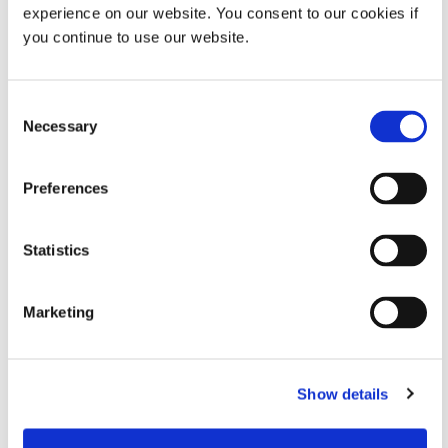
experience on our website. You consent to our cookies if
制造商还必须考虑生产过程中可能出现的中断，例如生产
you continue to use our website.
线停工或粘合剂性能变化，这些都可能影响性能。确保粘
合剂能够应对这些挑战对于避免停机和降低废品率至关重
要。
Consent
Necessary
Selection
生物相容性和监管考虑
在医疗器械应用中，生物相容性是不可妥协的。这些组件
Preferences
中使用的粘合剂必须符合 ISO 10993 或 USP VI 级等严格
标准，以确保它们在医疗环境中安全使用。
Statistics
这些测试通常在完全固化的粘合剂样品上进行，但制造商
也必须进行自己的测试，以确认最终产品中使用的粘合剂
仍然符合​​要求。固化时间和方法等因素会影响粘合剂的生
Marketing
物相容性，因此必须密切关注整个组装过程。
医疗器械中使用的大多数粘合剂都与
常见的灭菌方法
，例
如环氧乙烷 (EtO) 和伽马射线灭菌。然而，高压灭菌耐受
Show details
性通常仅限于几个循环，这可能是根据设备的预期用途而
考虑的因素。