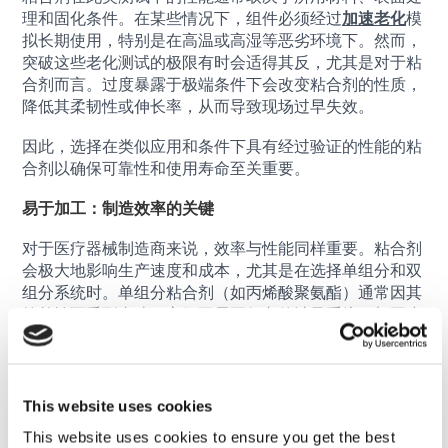
理和固化条件。在某些情况下，组件必须经过
加速老化
模
拟长期使用，特别是在高温或高湿等恶劣环境下。然而，
突破这些老化测试的极限有时会适得其反，尤其是对于粘
合剂而言。过度暴露于极端条件下会改变粘合剂的性质，
降低其柔韧性或伸长率，从而导致现场过早失效。
因此，选择在类似应用和条件下具有经过验证的性能的粘
合剂以确保可靠性和使用寿命至关重要。
易于加工：制造效率的关键
对于医疗器械制造商来说，效率与性能同样重要。粘合剂
会极大地影响生产速度和成本，尤其是在选择单组分和双
组分系统时。单组分粘合剂（如丙烯酸聚氨酯）通常因其
简单性而受到青睐。它们不需要复杂的计量系统，加工步
骤较少，并且无需系统清洗，因此非常适合大批量生产。
此外，固化过程也起着至关重要的作用。
光固化胶粘剂
可
以通过按需固化大大加快生产时间。然而，重要的是要评
This website uses cookies
估粘合剂能否轻松集成到现有生产线中，无论组装是手
This website uses cookies to ensure you get the best
动、半自动还是全自动。