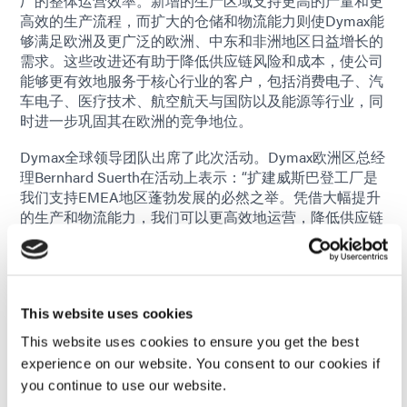
厂的整体运营效率。新增的生产区域支持更高的产量和更
高效的生产流程，而扩大的仓储和物流能力则使Dymax能
够满足欧洲及更广泛的欧洲、中东和非洲地区日益增长的
需求。这些改进还有助于降低供应链风险和成本，使公司
能够更有效地服务于核心行业的客户，包括消费电子、汽
车电子、医疗技术、航空航天与国防以及能源等行业，同
时进一步巩固其在欧洲的竞争地位。
Dymax全球领导团队出席了此次活动。Dymax欧洲区总经
理Bernhard Suerth在活动上表示：“扩建威斯巴登工厂是
我们支持EMEA地区蓬勃发展的必然之举。凭借大幅提升
的生产和物流能力，我们可以更高效地运营，降低供应链
风险，并与客户建立更紧密的联系，从而进一步巩固我们
在Dymax全球网络中的地位。”
威斯巴登市长格特-乌韦·门德在致辞中补充道：“戴麦克斯
欧洲工厂的扩建对威斯巴登作为商业中心而言是一个强有
This website uses cookies
力的信号。我们很自豪像戴麦克斯这样具有创新精神的全
This website uses cookies to ensure you get the best
球性公司继续投资于我们这座城市，在制造业创造高价值
experience on our website. You consent to our cookies if
就业机会，并增强我们地区的经济实力。这一发展凸显了
you continue to use our website.
威斯巴登作为先进制造业和技术中心的吸引力。”