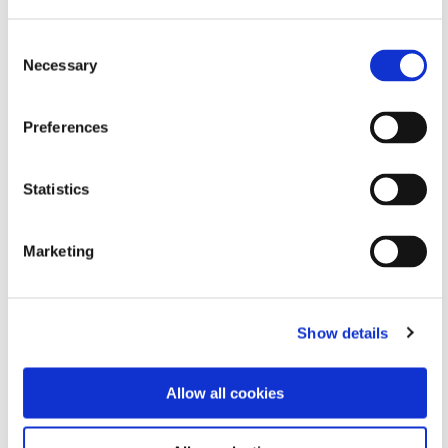
右上图：Dymax Europe庆祝其位于德国威斯巴登的工厂扩
建完成。从左至右：Bernhard Sürth（Dymax Europe总经
Consent
Necessary
理）、Gert-Uwe Mende（威斯巴登市长）、Greg
Selection
Bachmann（Dymax公司董事兼董事长）和Robert
Palmer（Dymax公司首席商务官）。
Preferences
Statistics
Marketing
Show details
Allow all cookies