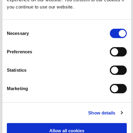
使用 Dymax BlueWave® QX4 V2.0 系统进行快速
UV/LED光固化演示。
you continue to use our website.
电池的快速发展和
燃料电池
Dymax能源业务拓展经理
Consent
Virginia Hogan表示：“技术进步推动了对可扩展、高性能
Necessary
Selection
制造解决方案的需求。我们的解决方案能够以最小的热影
响实现快速固化，帮助制造商提高工艺效率、增强粘合完
整性，并满足下一代储能系统的严格要求。”
Preferences
应用工程专家将现场讨论材料选择、工艺集成和 Dymax
固化系统。
Statistics
Marketing
Show details
Allow all cookies