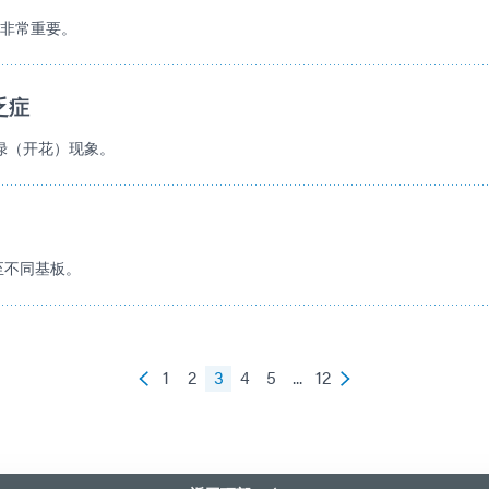
法非常重要。
乏症
失绿（开花）现象。
至不同基板。
1
2
3
4
5
...
12