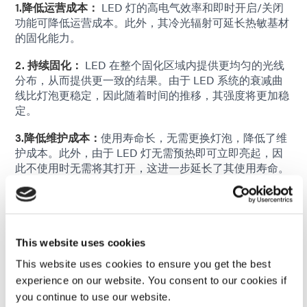
1.降低运营成本：
LED 灯的高电气效率和即时开启/关闭
功能可降低运营成本。此外，其冷光辐射可延长热敏基材
的固化能力。
2. 持续固化：
LED 在整个固化区域内提供更均匀的光线
分布，从而提供更一致的结果。由于 LED 系统的衰减曲
线比灯泡更稳定，因此随着时间的推移，其强度将更加稳
定。
3.降低维护成本：
使用寿命长，无需更换灯泡，降低了维
护成本。此外，由于 LED 灯无需预热即可立即亮起，因
此不使用时无需将其打开，这进一步延长了其使用寿命。
4.节省空间：
LED固化设备通常比广谱设备更紧凑，因此
整体光固化系统的尺寸和成本都会降低。
5.环保属性：
LED 的“绿色”属性消除了汞和臭氧安全风险
This website uses cookies
以及处理成本。它们还提高了操作员的安全性，因为 LED
This website uses cookies to ensure you get the best
装置可以根据应用需求提供特定波长的能量。此外，由于
experience on our website. You consent to our cookies if
LED 消除了多余的能量排放，同时还能够根据需要打开和
关闭，因此与灯泡相比，LED 附近的环境受到的辐射要少
you continue to use our website.