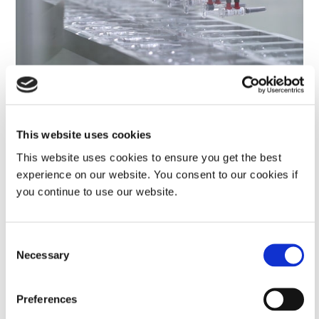
高速自动化装配线是快速固化LCM的理想选择。
光固化胶粘剂与双组分聚氨酯胶粘剂
This website uses cookies
分配的简易性和危险废物：
光固化胶粘剂无需混合且不含
异氰酸酯，而双组分聚氨酯则需要混合并产生危险废物。
This website uses cookies to ensure you get the best
experience on our website. You consent to our cookies if
粘接不透明基材：
聚氨酯无需光照即可有效粘合不透明基
you continue to use our website.
材。
材料成本：
聚氨酯每磅成本较低，但光固化胶粘剂是快
Consent
速、清洁应用的理想选择。
Necessary
Selection
适用期：
光固化胶粘剂为单组分，在光照前能保持稳定，
因此没有适用期，而双组分聚氨酯的适用期在 30 至 60 分
Preferences
钟之间。