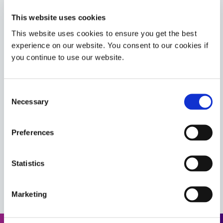
This website uses cookies
相关产品
This website uses cookies to ensure you get the best
experience on our website. You consent to our cookies if
you continue to use our website.
6-621-GEL-F
荧光粘合剂，用于快速组装由金属、玻璃、陶瓷、酚醛树
Consent
脂、填充聚酰胺和其他基材制成的部件。该产品在暴露于
Necessary
Selection
UV/可见光、热量或预涂活化剂时可快速固化。
Americas
Preferences
Asia
Europe
Statistics
查看与该产品配合使用的其他 Dymax 产品，以创建完整
的解决方案
Marketing