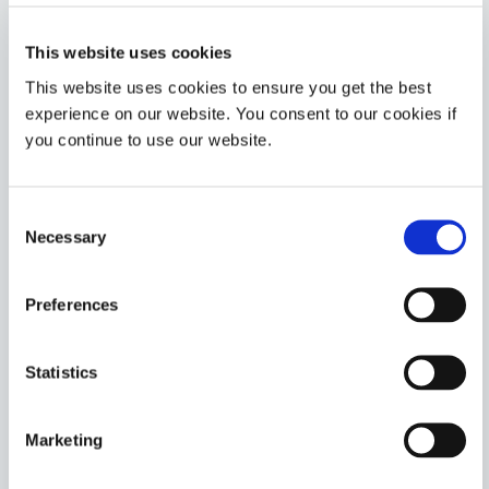
Americas
Asia
This website uses cookies
Europe
This website uses cookies to ensure you get the best
experience on our website. You consent to our cookies if
730-BT
you continue to use our website.
UV/可见光固化的 100% 有机蓝色掩膜可在化学研磨和恶
劣环境加工过程中提供出色的表面保护。这种材料不受大
多数​​酸碱溶液的影响。当用作临时保护涂层时，该产品可
取代对环境有害且耗时的溶剂或水基掩膜
Consent
Necessary
Selection
Americas
Asia
Europe
Preferences
734-BT
Statistics
UV/可见光固化蓝色掩膜可在严苛的化学环境工艺中提供
良好的表面保护。该产品不受大多数​​酸碱溶液的影响。树
脂掩膜固化后可修整并剥离。
Marketing
Americas
Asia