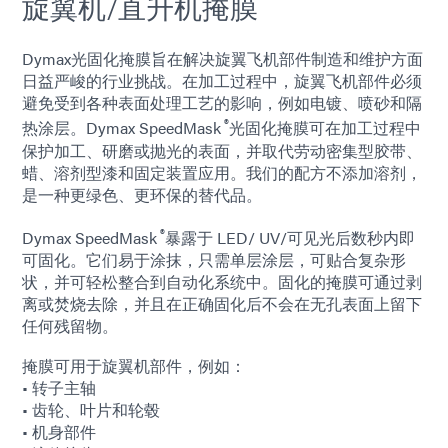
旋翼机/直升机掩膜
Dymax光固化掩膜旨在解决旋翼飞机部件制造和维护方面
日益严峻的行业挑战。在加工过程中，旋翼飞机部件必须
避免受到各种表面处理工艺的影响，例如电镀、喷砂和隔
®
热涂层。Dymax SpeedMask
光固化掩膜可在加工过程中
保护加工、研磨或抛光的表面，并取代劳动密集型胶带、
蜡、溶剂型漆和固定装置应用。我们的配方不添加溶剂，
是一种更绿色、更环保的替代品。
®
Dymax SpeedMask
暴露于 LED/ UV/可见光后数秒内即
可固化。它们易于涂抹，只需单层涂层，可贴合复杂形
状，并可轻松整合到自动化系统中。固化的掩膜可通过剥
离或焚烧去除，并且在正确固化后不会在无孔表面上留下
任何残留物。
掩膜可用于旋翼机部件，例如：
• 转子主轴
• 齿轮、叶片和轮毂
• 机身部件