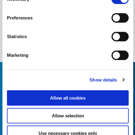
Selection
750
耐高温粉色掩膜，适用于热喷涂涂层，具有抗喷砂介质的
特性。这种掩膜在暴露于UV/可见光时会固化，在基材表
Preferences
面形成坚硬、耐用的粘合。掩膜可通过焚烧轻松去除。
Americas
Statistics
Europe
Marketing
需要帮助，请使用产品查找器
Show details
使用我们的配方产品查找器来帮助您找到合适的材料。有
Allow all cookies
兴趣了解更多信息或有疑问？请联系我们，我们期待您的
来信。
Allow selection
配方产品查找器
Use necessary cookies only