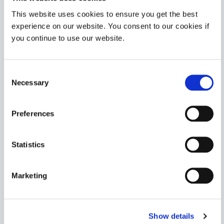
复杂的电路几何形状提供最佳覆盖，并最大限度地减少精
This website uses cookies to ensure you get the best
密引线键合上的应力。
experience on our website. You consent to our cookies if
Americas
you continue to use our website.
Asia
Europe
Consent
9-20558-REV-A
Necessary
Selection
柔性、高粘度包封胶和三防漆材料，可与 FPC 紧密粘
合。该材料在暴露于UV/可见光时固化，并具有二次热固
Preferences
化能力。UL 94 可燃性 V-0 等级。
Americas
Asia
Statistics
Europe
Marketing
9906-AA
Dymax 9906-AA 是一种主动对准环氧树脂胶，可热固化
和/或 LED 光固化。
Show details
Asia