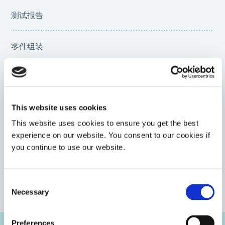
测试报告
零件组装
固化时间建议
透光率
This website uses cookies
This website uses cookies to ensure you get the best
experience on our website. You consent to our cookies if
生物相容性测试（NAMSA）
you continue to use our website.
热老化
VIEW MORE
Consent
Necessary
Selection
热循环
Preferences