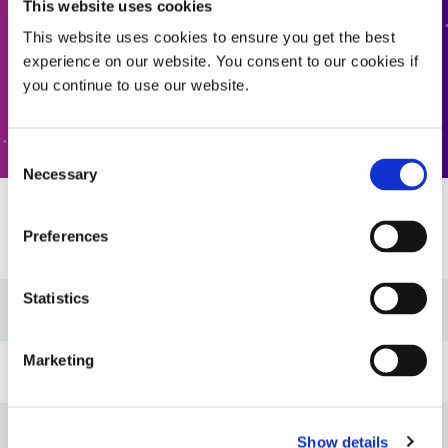
This website uses cookies
联系我们
This website uses cookies to ensure you get the best
experience on our website. You consent to our cookies if
you continue to use our website.
客户支持
Consent
Necessary
Selection
资源
Preferences
Statistics
销售单：双重固化技术（EN）
Marketing
销售单：双重固化技术（亚洲|EN）
销售单：双重固化技术（欧洲|EN）
Show details