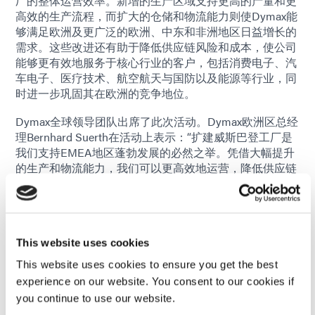
厂的整体运营效率。新增的生产区域支持更高的产量和更
高效的生产流程，而扩大的仓储和物流能力则使Dymax能
够满足欧洲及更广泛的欧洲、中东和非洲地区日益增长的
需求。这些改进还有助于降低供应链风险和成本，使公司
能够更有效地服务于核心行业的客户，包括消费电子、汽
车电子、医疗技术、航空航天与国防以及能源等行业，同
时进一步巩固其在欧洲的竞争地位。
Dymax全球领导团队出席了此次活动。Dymax欧洲区总经
理Bernhard Suerth在活动上表示：“扩建威斯巴登工厂是
我们支持EMEA地区蓬勃发展的必然之举。凭借大幅提升
的生产和物流能力，我们可以更高效地运营，降低供应链
风险，并与客户建立更紧密的联系，从而进一步巩固我们
在Dymax全球网络中的地位。”
威斯巴登市长格特-乌韦·门德在致辞中补充道：“戴麦克斯
欧洲工厂的扩建对威斯巴登作为商业中心而言是一个强有
This website uses cookies
力的信号。我们很自豪像戴麦克斯这样具有创新精神的全
This website uses cookies to ensure you get the best
球性公司继续投资于我们这座城市，在制造业创造高价值
experience on our website. You consent to our cookies if
就业机会，并增强我们地区的经济实力。这一发展凸显了
you continue to use our website.
威斯巴登作为先进制造业和技术中心的吸引力。”