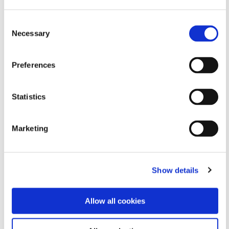
右上图：Dymax Europe庆祝其位于德国威斯巴登的工厂扩
建完成。从左至右：Bernhard Sürth（Dymax Europe总经
Consent
Necessary
理）、Gert-Uwe Mende（威斯巴登市长）、Greg
Selection
Bachmann（Dymax公司董事兼董事长）和Robert
Palmer（Dymax公司首席商务官）。
Preferences
Statistics
Marketing
Show details
Allow all cookies