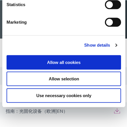
Statistics
Request Radiometer Calibration
Services
Marketing
Show details
资源
Allow all cookies
指南：光固化设备（EN）
Allow selection
指南：点胶设备（EN）
Use necessary cookies only
指南：光固化设备（欧洲|EN）