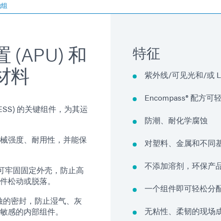
池组
APU) 和
特征
材料
紫外线/可见光和/或 
Encompass® 
ESS) 的关键组件，为其运
防潮、耐化学腐蚀
械强度、耐用性，并能保
对塑料、金属和不同
不添加溶剂，环保产
，可牢固固定外壳，防止高
件松动或脱落。
一个组件即可轻松分
蚀的密封，防止湿气、灰
无粘性、柔韧的现场
敏感的内部组件。