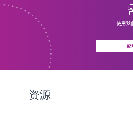
使用我
配
资源