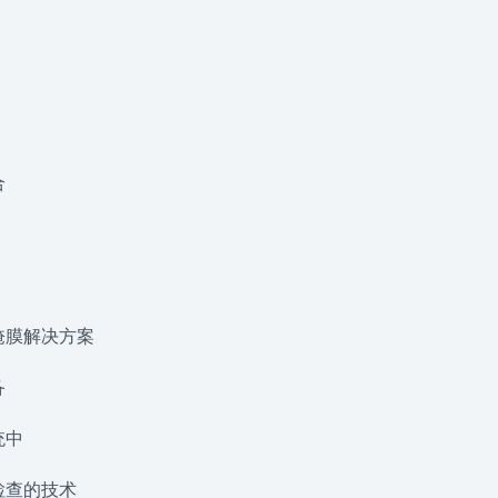
合
掩膜解决方案
备
统中
检查的技术