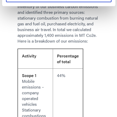
Recently, we conducted a comprehensive
inventory of our business carbon emissions
and identified three primary sources:
stationary combustion from burning natural
gas and fuel oil, purchased electricity, and
business air travel. In total we calculated
approximately 1,400 emissions in MT Co2e.
Here is a breakdown of our emissions:
Activity
Percentage
of total
Scope 1
44%
Mobile
emissions –
company
operated
vehicles
Stationary
combustions