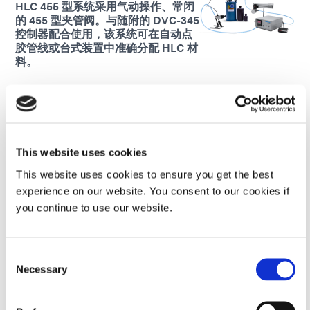
HLC 455 型系统采用气动操作、常闭
的 455 型夹管阀。与随附的 DVC-345
控制器配合使用，该系统可在自动点
胶管线或台式装置中准确分配 HLC 材
料。
Global Except Europe
智能分配器
这款点胶解决方案专为实现精准、
This website uses cookies
稳定的性能而设计，为采用 30cc 注
This website uses cookies to ensure you get the best
射器包装的 Dymax 混合型光固化材
料提供无气点胶方案。其机械驱动
experience on our website. You consent to our cookies if
机构无需压缩空气即可确保精确的
you continue to use our website.
流体控制，从而提高重复性和工艺
稳定性。
Consent
Global (CE Marked)
Necessary
Selection
SmartDispenser MINI