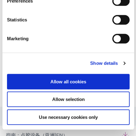
Preferences
High repeatability, air-free
dispensing option for Dymax hybrid
light-curable materials packaged in
Statistics
30cc syringes. A mechanical drive
system accurately controls fluid
dispensing, eliminating the need for
Marketing
compressed air.
Global (CE Marked)
Show details
Allow all cookies
资源
Allow selection
指南：点胶设备（EN）
Use necessary cookies only
指南：点胶设备（亚洲|EN）