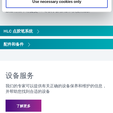
构建完整的解决方案或为您的项目寻找替换部件
Use necessary cookies only
[阀门] 重量
0.08磅（36克）
数量有限，请提交 RFQ 以了解价格和供货情况。
[迷你压力罐] 进气口
1/8 英寸 NPT（3.2 毫米）
尺寸
接头
HLC 点胶笔系统
[迷你压力罐] 流体出
1/8 英寸 NPT（3.2 毫米）
配件和备件
口尺寸
接头
[迷你压力罐] 尺寸
10 英寸 x 5 英寸（25.4 厘米
（高 x 直径）
x 12.7 厘米）
设备服务
【迷你压力罐】重量
6.7 磅（3.0 千克）
我们的专家可以提供有关正确的设备保养和维护的信息，
并帮助您找到合适的设备
[迷你压力罐] 容量
500 毫升材料容器
了解更多