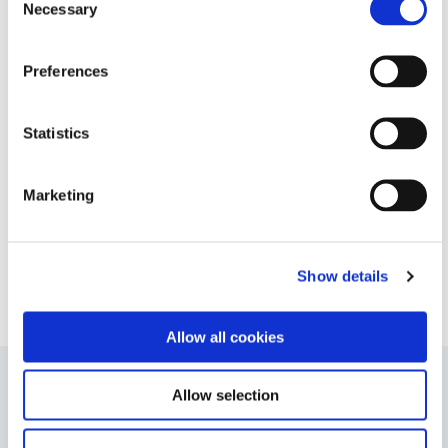
点胶阀
HLC 点胶笔
Necessary
Selection
激活
手动夹紧
Preferences
最大流体压力
60 磅/平方英寸（4.1 巴）
Statistics
VIEW MORE
电源
无需电源
Marketing
想要了解更多技术规格？请查看我们的资源库或咨询我们
的技术专家。
[阀门] 流体入口
公鲁尔锁接头
联系我们
Show details
[阀门] 流体出口
母鲁尔锁接头
Allow all cookies
[阀门] 尺寸 (宽x高)
1.44” x 4.81” (37 毫米 x 122
Allow selection
零件编号
毫米)