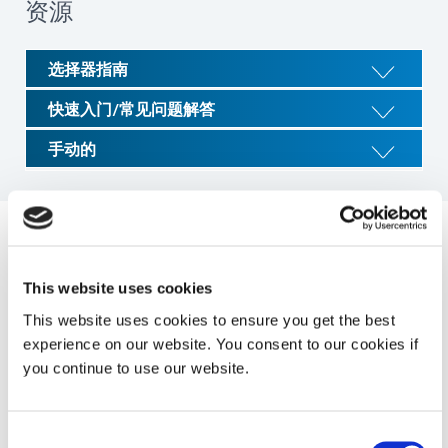
资源
选择器指南
快速入门/常见问题解答
手动的
系统规格
This website uses cookies
This website uses cookies to ensure you get the best
财产
规格
experience on our website. You consent to our cookies if
you continue to use our website.
阀门类型
手持式
Consent